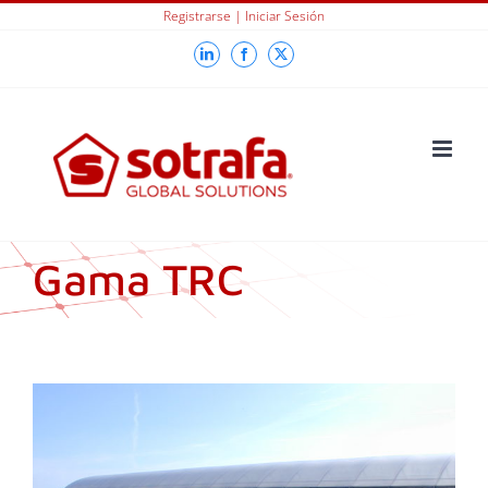
Skip
Registrarse
|
Iniciar Sesión
to
LinkedIn
Facebook
X
content
Gama TRC